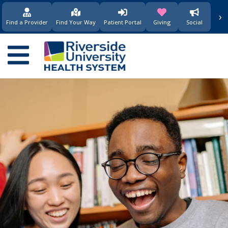
›
(opens in new window)
(opens in new w
Find a Provider
Find Your Way
Patient Portal
Giving
Social
Main
navigation