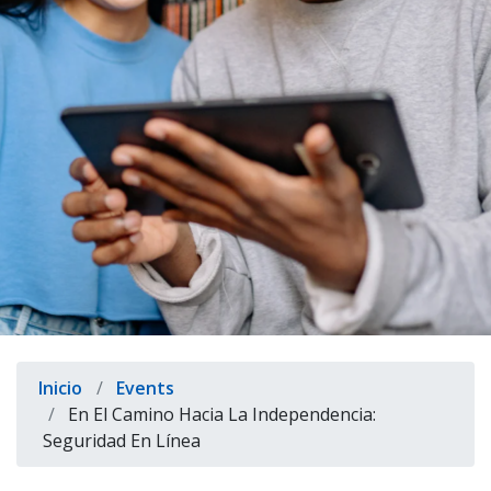
indow)
Sobrescribir
Inicio
Events
enlaces
En El Camino Hacia La Independencia:
Seguridad En Línea
de
ayuda